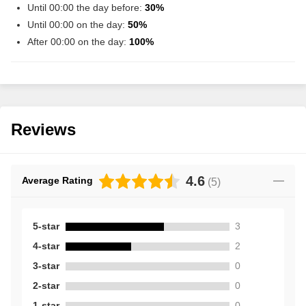
Until 00:00 the day before:
30%
Until 00:00 on the day:
50%
After 00:00 on the day:
100%
Reviews
4.6
Average Rating
(
5
)
5-star
3
4-star
2
3-star
0
2-star
0
1-star
0