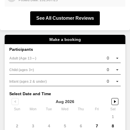
Posted Date: 2025/07/23
See All Customer Reviews
Make a booking
Participants
0
Adult (Age 13～)
0
Child (ages 3+)
0
Infant (ages 2 & under)
Select Date and Time
Aug 2026
Sun
Mon
Tue
Wed
Thu
Fri
Sat
1
2
3
4
5
6
7
8