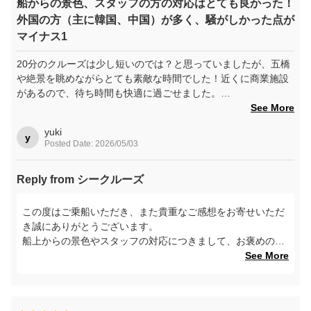
船からの景色、スタッフの方の対応はとても良かった！
外国の方（主に韓国、中国）が多く、騒がしかった点が
マイナス1
20分のクルーズは少し短いのでは？と思っていましたが、五橋
や絶景を眺めながらとても素敵な時間でした！近くに商業施設
があるので、待ち時間も快適に過ごせました。
See More
ただ、乗船されたほとんどの方が外国の方（主に中国や韓国の
yuki
方）が多く、座席の頻繁な移動や会話の大きさなどは少し気に
y
Posted Date: 2026/05/03
なりました。
Reply from シークルーズ
その他スタッフさんの誘導や接客などはとても良かったです！
この度はご乗船いただき、また貴重なご感想をお寄せいただ
き誠にありがとうございます。
船上からの景色やスタッフの対応につきまして、お褒めのお
言葉を頂戴し大変嬉しく思っております。また、周辺施設も
See More
含め、快適にお過ごしいただけたご様子、スタッフ一同大変
励みになります。