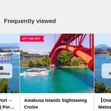
Frequently viewed
PY 200 OFF
Amakusa Islands Sightseeing
【One way】Misu
Cruise
Matsushima (Mae