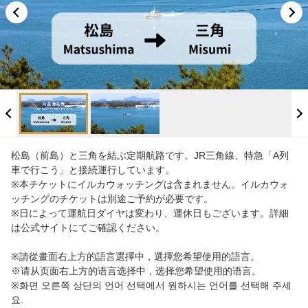
Info
FAQ
松島（前島）と三角を結ぶ定期航路です。JR三角線、特急「A列
車で行こう」と接続運行しています。
※本チケットにイルカウォッチングは含まれません。イルカウォ
ッチングのチケットは別途ご予約が必要です。
※日によって運航日ダイヤは変わり、運休日もございます。詳細
は公式サイトにてご確認ください。
※請從畫面右上方的語言選擇中，選擇您希望使用的語言。
※请从页面右上方的语言选择中，选择您希望使用的语言。
※화면 오른쪽 상단의 언어 선택에서 원하시는 언어를 선택해 주세
요.