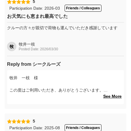
一方で、船内の混雑やご利用環境につきまして、ご不便をお
5
かけし申し訳ございません。ゴールデンウィーク期間中とい
Participation Date: 2026-03
Friends / Colleagues
うこともあり、通常より多くのお客様にご利用いただいてお
お天気にも恵まれ最高でした
りましたことも一因かと存じますが、より快適にお過ごしい
ただけるよう、今後のご案内や運営の参考とさせていただき
クルーの方々が親切で荷物も運んでいただき感謝しています
ます。
今後も皆様に気持ちよくご乗船いただけるよう努めてまいり
牧井一枝
牧
Posted Date: 2026/03/30
ますので、また機会がございましたらぜひご利用ください。
心よりお待ちしております。
Reply from シークルーズ
牧井 一枝 様
この度はご利用いただき、ありがとうございます。
See More
クルーの対応やお荷物のお手伝いについてお褒めいただき、
とても嬉しく思います。
これからも、皆さまに安心して快適に楽しんでいただけるサ
ービスを目指して、スタッフ一同努めてまいります。
5
Participation Date: 2025-08
Friends / Colleagues