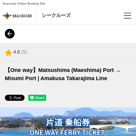
Seacruise Online Booking Site
シークルーズ
Reservations
Language
4.6
(
5
)
日本語
【One way】Matsushima (Maeshima) Port →
English
Misumi Port | Amakusa Takarajima Line
한국어
简体中文
繁體中文