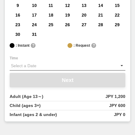
9
10
11
12
13
14
15
16
17
18
19
20
21
22
23
24
25
26
27
28
29
30
31
: Instant
?
: Request
?
Time
Next
Adult (Age 13～)
JPY 1,200
Child (ages 3+)
JPY 600
Infant (ages 2 & under)
JPY 0