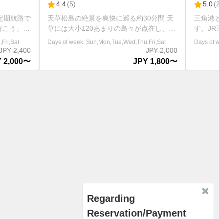
4.4
(
5
)
5.0
(
2
)
Amakusa Takaraj
天草松島の絶景を爽快に巡る約30分間 天
三角港と松島（前島）
草には大小120あまりの島々が点在し、そ
す。JR三角線、特急「
の中でも特に天草五橋の天門橋(1号橋)か
接続運行しています。
Days of week: Sun,Mon,Tue,Wed,Thu,Fri,Sat
Days of week: Sun,Mon,Tu
ら松島橋(5号橋)までの国道266号線沿いは
ルカウォッチングは含
JPY 2,000
天草パールラインと呼ばれ、とても風光明
ウォッチングのチケッ
JPY 1,800〜
媚な景観で有名です。また、この海域は1
要です。 ※日によっ
年を通して穏やかで、船酔いの心配もござ
わり、運休日もござい
いません。天草島巡り遊覧船では天草松島
イトにてご確認ください。 ※
の多島海と天草五橋が調和して作り出され
右上方的語言選擇中，
た絶景を約30分の間爽快に巡ります。 ※
言。 ※请从页面右上
請從畫面右上方的語言選擇中，選擇您希望
择您希望使用的语言。 
使用的語言。 ※请从页面右上方的语言选
의 언어 선택에서 원하
择中，选择您希望使用的语言。 ※화면 오
주세요. ※Please select 
른쪽 상단의 언어 선택에서 원하시는 언어
language from the lan
를 선택해 주세요. ※Please select your
top right of the screen.
preferred language from the language
menu at the top right of the screen.
Regarding
Reservation/Payment