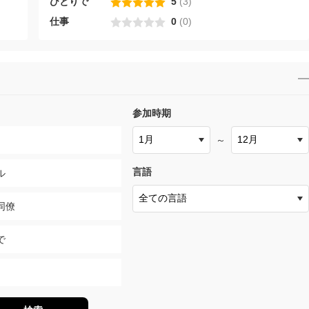
ひとりで
5
(
3
)
仕事
0
(
0
)
参加時期
～
言語
ル
同僚
で