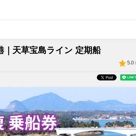
)港｜天草宝島ライン 定期船
5.0