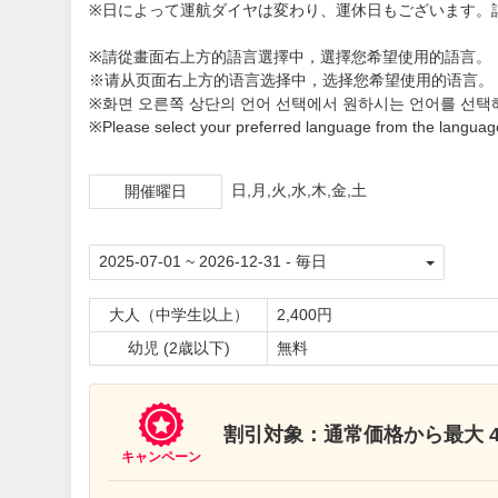
※日によって運航ダイヤは変わり、運休日もございます。
※請從畫面右上方的語言選擇中，選擇您希望使用的語言。
※请从页面右上方的语言选择中，选择您希望使用的语言。
※화면 오른쪽 상단의 언어 선택에서 원하시는 언어를 선택
※Please select your preferred language from the language
日,月,火,水,木,金,土
開催曜日
大人（中学生以上）
2,400円
幼児 (2歳以下)
無料
割引対象：通常価格から最大 40
キャンペーン