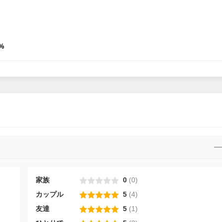
%
家族
0
(
0
)
カップル
5
(
4
)
友達
5
(
1
)