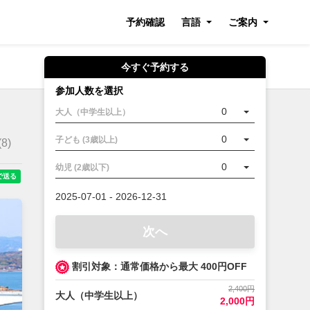
予約確認
言語
ご案内
今すぐ予約する
参加人数を選択
0
大人（中学生以上）
0
子ども (3歳以上)
(
8
)
0
幼児 (2歳以下)
2025-07-01 - 2026-12-31
次へ
割引対象：通常価格から最大 400円OFF
2,400円
大人（中学生以上）
2,000円